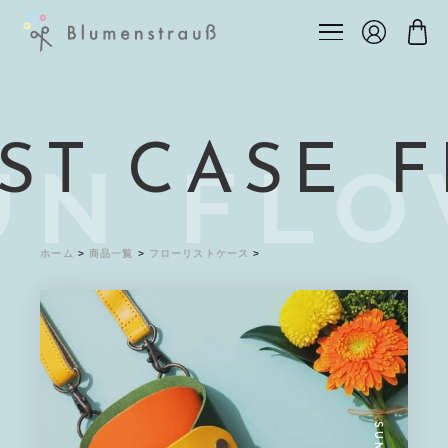
ST CASE
F
UN FL
ホーム
>
商品一覧
>
フローリストケース
>