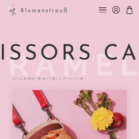
ISSORS CA
ARAME
ホーム
>
商品一覧
>
6丁差しシザーケース
>